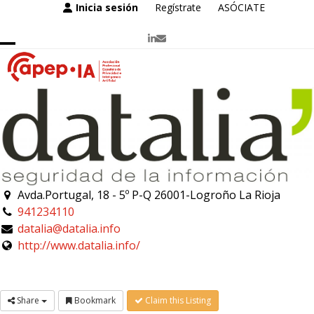
Skip
Inicia sesión
Regístrate
ASÓCIATE
to
content
LinkedIn
Correo
electrónico
Open
Close
mobile
mobile
menu
menu
Avda.Portugal, 18 - 5º P-Q 26001-Logroño La Rioja
941234110
datalia@datalia.info
http://www.datalia.info/
Share
Bookmark
Claim this Listing