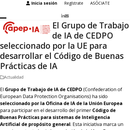
Skip
Inicia sesión
Regístrate
ASÓCIATE
to
content
LinkedIn
Correo
electrónico
El Grupo de Trabajo
Open
Close
mobile
mobile
de IA de CEDPO
menu
menu
seleccionado por la UE para
desarrollar el Código de Buenas
Prácticas de IA
Actualidad
El
Grupo de Trabajo de IA de CEDPO
(Confederation of
European Data Protection Organisations) ha sido
seleccionado por la Oficina de IA de la Unión Europea
para participar en el desarrollo del primer
Código de
Buenas Prácticas para sistemas de Inteligencia
Artificial de propósito general
. Esta iniciativa marca un