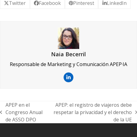
Twitter
Facebook
Pinterest
LinkedIn
Naia Becerril
Responsable de Marketing y Comunicación APEP·IA
LinkedIn
APEP en el
APEP: el registro de viajeros debe
Congreso Anual
respetar la privacidad y el derecho
previous
next
de ASSO DPO
de la UE
post:
post: